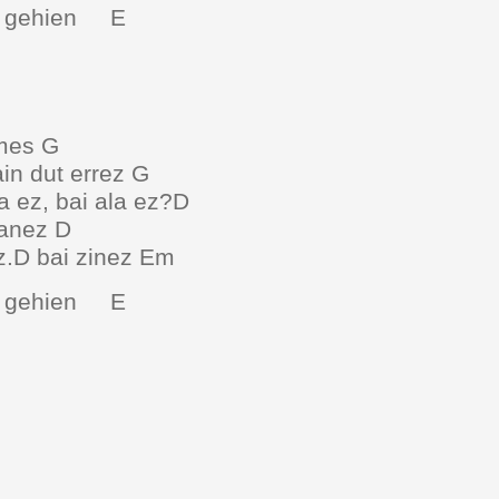
7 bai gehien E
ien
omes G
in dut errez G
 ez, bai ala ez?D
manez D
z.D bai zinez Em
7 bai gehien E
en