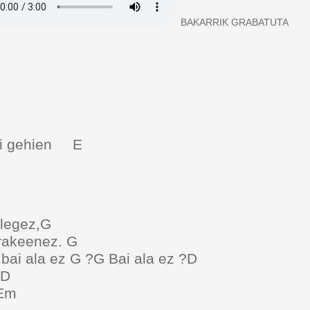
BAKARRIK GRABATUTA
7 bai gehien E
en
 legez,G
irakeenez. G
bai ala ez G ?G Bai ala ez ?D
. D
 Em