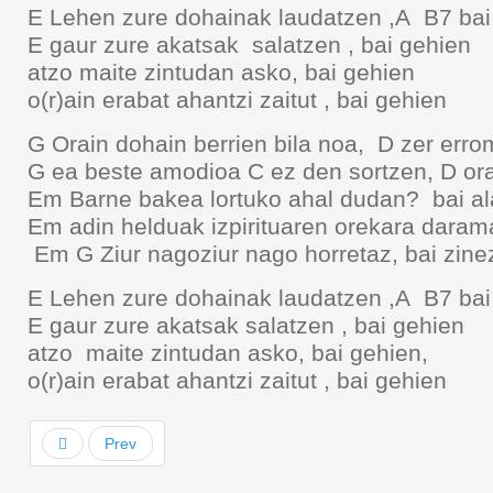
E Lehen zure dohainak laudatzen ,A B
E gaur zure akatsak salatzen , bai geh
atzo maite zintudan asko, bai gehien
o(r)ain erabat ahantzi zaitut , bai gehien
G Orain dohain berrien bila noa, D zer err
G ea beste amodioa C ez den sortzen, D ora
Em Barne bakea lortuko ahal dudan? bai ala
Em adin helduak izpirituaren orekara dara
Em G Ziur nagoziur nago horretaz, bai zine
E Lehen zure dohainak laudatzen ,A B
E gaur zure akatsak salatzen , bai gehi
atzo maite zintudan asko, bai gehien,
o(r)ain erabat ahantzi zaitut , bai gehien
Prev