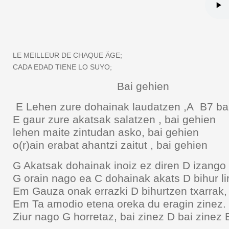
LE MEILLEUR DE CHAQUE ÄGE;
CADA EDAD TIENE LO SUYO;
Bai gehien
E Lehen zure dohainak laudatzen ,A B
E gaur zure akatsak salatzen , bai gehi
lehen maite zintudan asko, bai gehien
o(r)ain erabat ahantzi zaitut , bai gehien
G Akatsak dohainak inoiz ez diren D izango
G orain nago ea C dohainak akats D bihur l
Em Gauza onak errazki D bihurtzen txarrak, 
Em Ta amodio etena oreka du eragin zinez
Ziur nago G horretaz, bai zinez D bai zinez