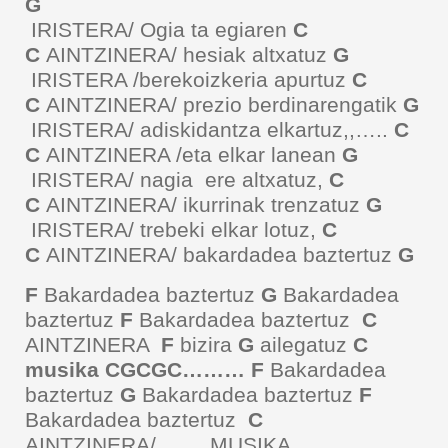
G
IRISTERA/ Ogia ta egiaren
C
C
AINTZINERA/ hesiak altxatuz
G
IRISTERA /berekoizkeria apurtuz
C
C
AINTZINERA/ prezio berdinarengatik
G
IRISTERA/ adiskidantza elkartuz,,…..
C
C
AINTZINERA /eta elkar lanean
G
IRISTERA/ nagia ere altxatuz,
C
C
AINTZINERA/ ikurrinak trenzatuz
G
IRISTERA/ trebeki elkar lotuz,
C
C
AINTZINERA/ bakardadea baztertuz
G
F
Bakardadea baztertuz
G
Bakardadea
baztertuz
F
Bakardadea baztertuz
C
AINTZINERA
F
bizira
G
ailegatuz
C
musika CGCGC……… F
Bakardadea
baztertuz
G
Bakardadea baztertuz
F
Bakardadea baztertuz
C
AINTZINERA/...... MUSIKA