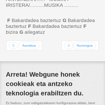
IRISTERA/..........MUSIKA ..........
F
Bakardadea baztertuz
G
Bakardadea
baztertuz
F
Bakardadea baztertuz
F
bizira
G
ailegatuz
Aurrekoa
Hurrengoa
Arreta! Webgune honek
cookieak eta antzeko
teknologia erabiltzen du.
Ez baduzu, zure nabigatzailearen konfigurazioa aldatu, bere