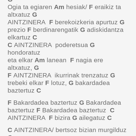
Ogia ta egiaren
Am
hesiak/
F
eraikiz ta
altxatuz
G
AINTZINERA
F
berekoizkeria apurtuz
G
prezio
F
berdinarengatik
G
adiskidantza
elkartuz
C
C
AINTZINERA poderetsua
G
hondoratuz
eta elkar
Am
lanean
F
nagia ere
altxatuz,
G
F
AINTZINERA ikurrinak trenzatuz
G
trebeki elkar
F
lotuz,
G
bakardadea
baztertuz
C
F
Bakardadea baztertuz
G
Bakardadea
baztertuz
F
Bakardadea baztertuz
C
AINTZINERA
F
bizira
G
ailegatuz
C
C
AINTZINERA/ bertsoz bizian murgilduz