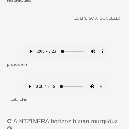
RODRIGUEZ
ITZULPENA/ X. SOUBELET
pianoarekin
flautarekin
C
AINTZINERA bertsoz bizian murgilduz
G