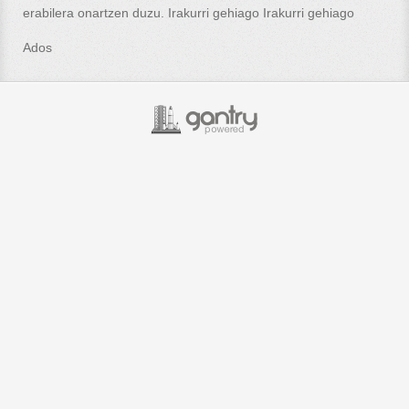
erabilera onartzen duzu. Irakurri gehiago
Irakurri gehiago
Ados