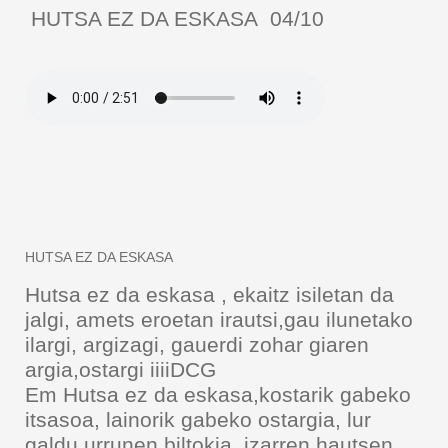
HUTSA EZ DA ESKASA 04/10
HUTSA EZ DA ESKASA
Hutsa ez da eskasa , ekaitz isiletan da
jalgi, amets eroetan irautsi,gau ilunetako
ilargi, argizagi, gauerdi zohar giaren
argia,ostargi iiiiDCG
Em Hutsa ez da eskasa,kostarik gabeko
itsasoa, lainorik gabeko ostargia, lur
galdu urrunen biltokia ,izarren hautsen