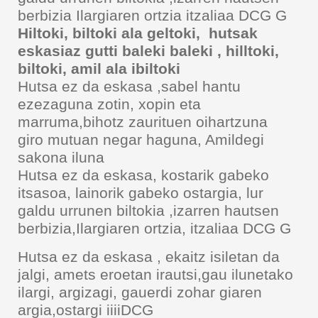
berbizia Ilargiaren ortzia itzaliaa DCG G
Hiltoki, biltoki ala geltoki, hutsak
eskasiaz gutti baleki baleki , hilltoki,
biltoki, amil ala ibiltoki
Hutsa ez da eskasa ,sabel hantu
ezezaguna zotin, xopin eta
marruma,bihotz zaurituen oihartzuna
giro mutuan negar haguna, Amildegi
sakona iluna
Hutsa ez da eskasa, kostarik gabeko
itsasoa, lainorik gabeko ostargia, lur
galdu urrunen biltokia ,izarren hautsen
berbizia,Ilargiaren ortzia, itzaliaa DCG G
Hutsa ez da eskasa , ekaitz isiletan da
jalgi, amets eroetan irautsi,gau ilunetako
ilargi, argizagi, gauerdi zohar giaren
argia,ostargi iiiiDCG