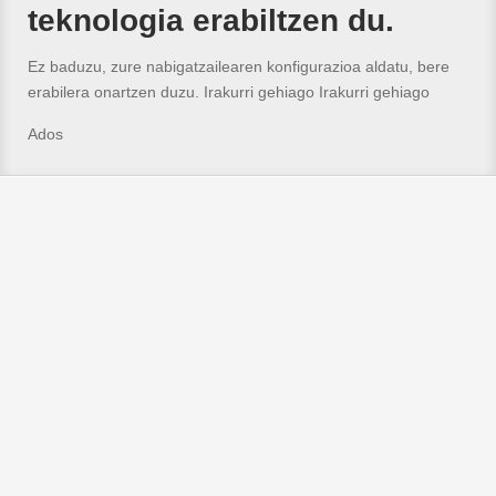
teknologia erabiltzen du.
Ez baduzu, zure nabigatzailearen konfigurazioa aldatu, bere
erabilera onartzen duzu. Irakurri gehiago
Irakurri gehiago
Ados