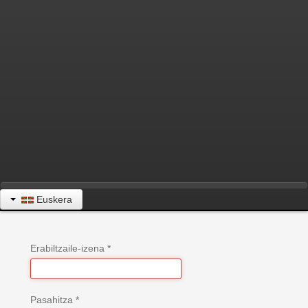
Euskera
Erabiltzaile-izena
*
Pasahitza
*