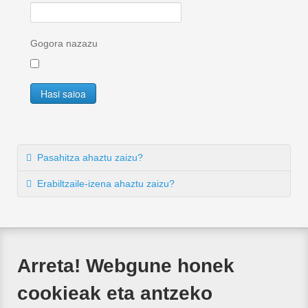
Gogora nazazu
Hasi saioa
Pasahitza ahaztu zaizu?
Erabiltzaile-izena ahaztu zaizu?
Arreta! Webgune honek
cookieak eta antzeko