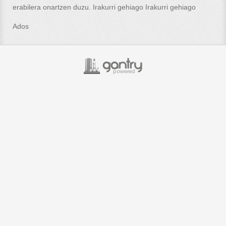
erabilera onartzen duzu. Irakurri gehiago
Irakurri gehiago
Ados