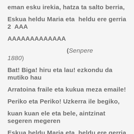
eman esku irekia, hatza ta salto berria,
Eskua heldu Maria eta heldu ere gerria
2 AAA
AAAAAAAAAAAAA
(
Senpere
1880
)
Bat! Biga! hiru eta lau! ezkondu da
mutiko hau
Arratoina fraile eta kukua meza emaile!
Periko eta Periko! Uzkerra ile begiko,
kuan kuan ele eta bele, aintzinat
segeren megeren
Eskua heldu Maria eta heldu ere gerria