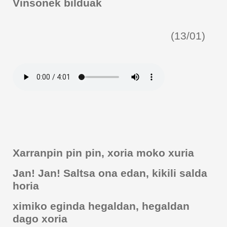
Vinsonek bilduak
(13/01)
Xarranpin pin pin, xoria moko xuria
Jan! Jan! Saltsa ona edan, kikili salda
horia
ximiko eginda hegaldan, hegaldan
dago xoria