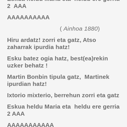
2 AAA
AAAAAAAAAA
(
Ainhoa 1880
)
Hiru ardatz! zorri eta gatz, Atso
zaharrak ipurdia hatz!
Esku batez ogia hatz, best(ea)rekin
uzker behatz !
Martin Bonbin tipula gatz, Martinek
ipurdian hatz!
Ixtorio mixterio, berrehun zorri eta gatz
Eskua heldu Maria eta heldu ere gerria
2 AAA
AAAAAAAAAAA