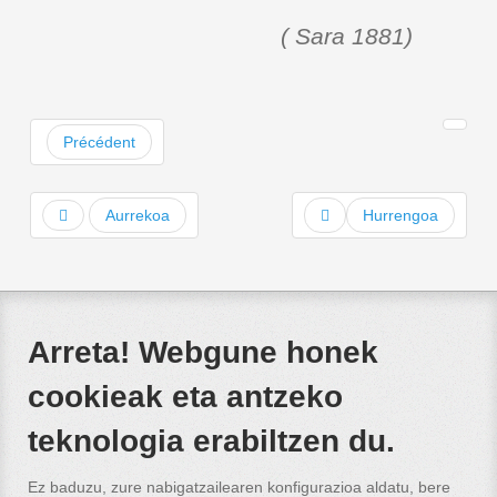
( Sara 1881)
Précédent
Aurrekoa
Hurrengoa
Arreta! Webgune honek
cookieak eta antzeko
teknologia erabiltzen du.
Ez baduzu, zure nabigatzailearen konfigurazioa aldatu, bere