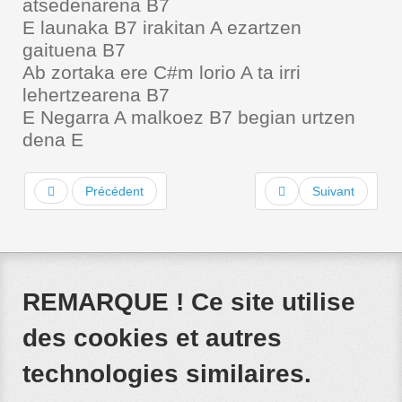
atsedenarena B7
E launaka B7 irakitan A ezartzen
gaituena B7
Ab zortaka ere C#m lorio A ta irri
lehertzearena B7
E Negarra A malkoez B7 begian urtzen
dena E
Précédent
Suivant
REMARQUE ! Ce site utilise
des cookies et autres
technologies similaires.