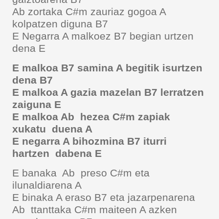
Ab zortaka C#m zauriaz gogoa A
kolpatzen diguna B7
E Negarra A malkoez B7 begian urtzen
dena E
E malkoa B7 samina A begitik isurtzen
dena B7
E malkoa A gazia mazelan B7 lerratzen
zaiguna E
E malkoa Ab hezea C#m zapiak
xukatu duena A
E negarra A bihozmina B7 iturri
hartzen dabena E
E banaka Ab preso C#m eta
ilunaldiarena A
E binaka A eraso B7 eta jazarpenarena
Ab ttanttaka C#m maiteen A azken