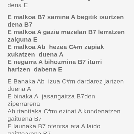
dena E
E malkoa B7 samina A begitik isurtzen
dena B7
E malkoa A gazia mazelan B7 lerratzen
zaiguna E
E malkoa Ab hezea C#m zapiak
xukatzen duena A
E negarra A bihozmina B7 iturri
hartzen dabena E
E Banaka Ab izua C#m dardarez jartzen
duena A
E binaka A jasangaitza B7den
ziperrarena
Ab ttanttaka C#m ezinat A kondenatzen
gaituena B7
E launaka B7 ofentsa eta A laido
gaiztoarena B7