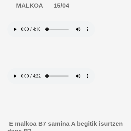
MALKOA 15/04
E malkoa B7 samina A begitik isurtzen