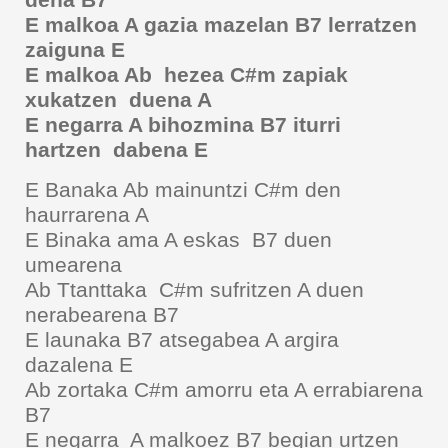
dena B7
E malkoa A gazia mazelan B7 lerratzen
zaiguna E
E malkoa Ab hezea C#m zapiak
xukatzen duena A
E negarra A bihozmina B7 iturri
hartzen dabena E
E Banaka Ab mainuntzi C#m den
haurrarena A
E Binaka ama A eskas B7 duen
umearena
Ab Ttanttaka C#m sufritzen A duen
nerabearena B7
E launaka B7 atsegabea A argira
dazalena E
Ab zortaka C#m amorru eta A errabiarena
B7
E negarra A malkoez B7 begian urtzen