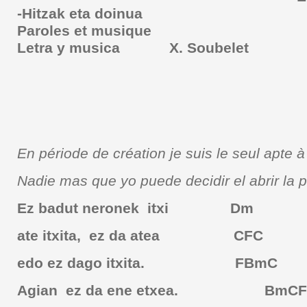
-
Hitzak eta doinua
Paroles et musique
Letra y musica X. Soubelet
En période de création je suis le seul apte 
Nadie mas que yo puede decidir el abrir la 
Ez badut neronek itxi Dm
ate itxita, ez da atea CFC
edo ez dago itxita. FBmC
Agian ez da ene etxea. BmCF