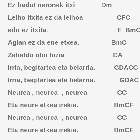
Ez badut neronek itxi Dm
Leiho itxita ez da leihoa CFC
edo ez itxita. F Bm
Agian ez da ene etxea. BmC
Zabaldu otoi bizia DA
Irria, begitartea eta belarria. GDACG
Irria, begitartea eta belarria. GDA
Neurea , neurea , neurea CG
Eta neure etxea irekia. BmCF
Neurea , neurea , neurea CG
Eta neure etxea irekia. BmCF