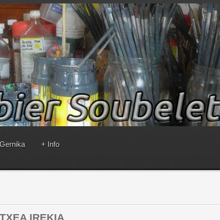
 Gernika
+ Info
KIA