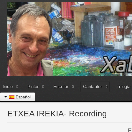
Inicio
Pintor
Escritor
Cantautor
Trilogía
Español
ETXEA IREKIA- Recording
ETXEA IRE