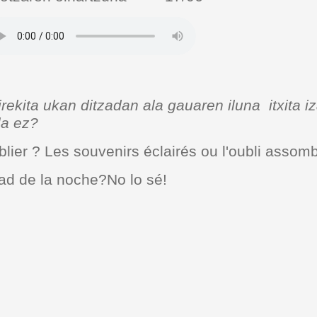
ita ukan ditzadan ala gauaren iluna itxita i
la ez?
blier ? Les souvenirs éclairés ou l'oubli assomb
 la oscuridad de la noche?No lo sé!