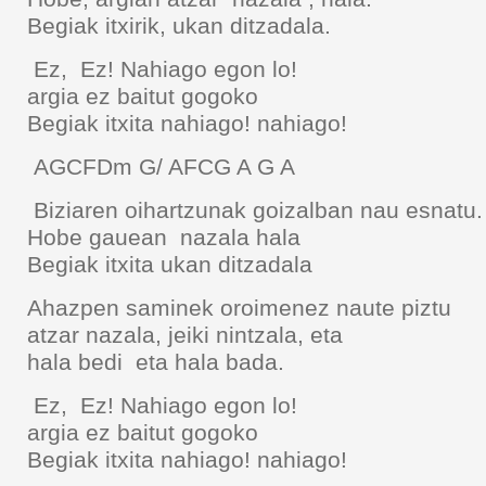
Begiak itxirik, ukan ditzadala.
Ez, Ez! Nahiago egon lo!
argia ez baitut gogoko
Begiak itxita nahiago! nahiago!
AGCFDm G/ AFCG A G A
Biziaren oihartzunak goizalban nau esnatu.
Hobe gauean nazala hala
Begiak itxita ukan ditzadala
Ahazpen saminek oroimenez naute piztu
atzar nazala, jeiki nintzala, eta
hala bedi eta hala bada.
Ez, Ez! Nahiago egon lo!
argia ez baitut gogoko
Begiak itxita nahiago! nahiago!