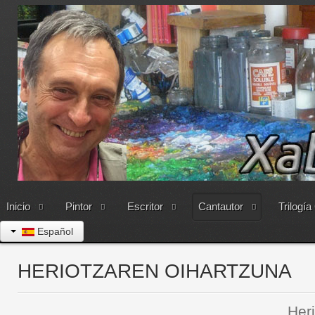
Inicio
Pintor
Escritor
Cantautor
Trilogía
Español
HERIOTZAREN OIHARTZUNA
Heriotzaren oih