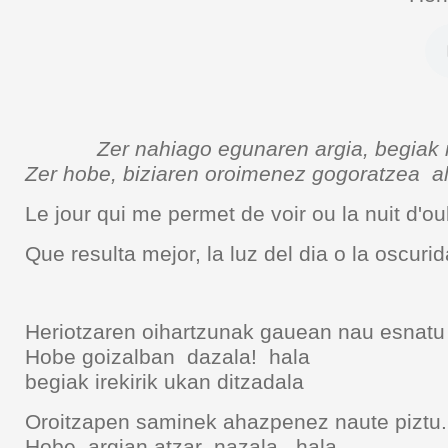
Zer nahiago egunaren argia, begiak irek
Zer hobe, biziaren oroimenez gogoratzea a
Le jour qui me permet de voir ou la nuit d'ou
Que resulta mejor, la luz del dia o
Heriotzaren oihartzunak gauean nau esnatu
Hobe goizalban dazala! hala
begiak irekirik ukan ditzadala
Oroitzapen saminek ahazpenez naute piztu.
Hobe, argian atzar nazala , hala.