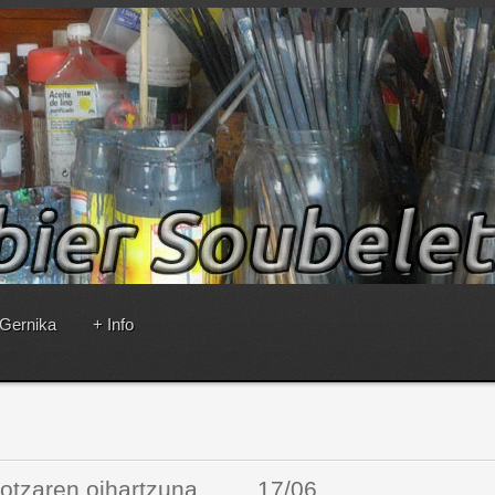
 Gernika
+ Info
artzuna 17/06