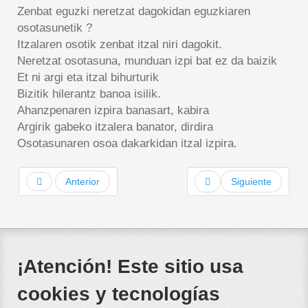
Zenbat eguzki neretzat dagokidan eguzkiaren
osotasunetik ?
Itzalaren osotik zenbat itzal niri dagokit.
Neretzat osotasuna, munduan izpi bat ez da baizik
Et ni argi eta itzal bihurturik
Bizitik hilerantz banoa isilik.
Ahanzpenaren izpira banasart, kabira
Argirik gabeko itzalera banator, dirdira
Osotasunaren osoa dakarkidan itzal izpira.
Anterior
Siguiente
¡Atención! Este sitio usa
cookies y tecnologías