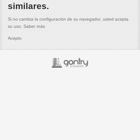
similares.
Si no cambia la configuración de su navegador, usted acepta
su uso.
Saber más
Acepto