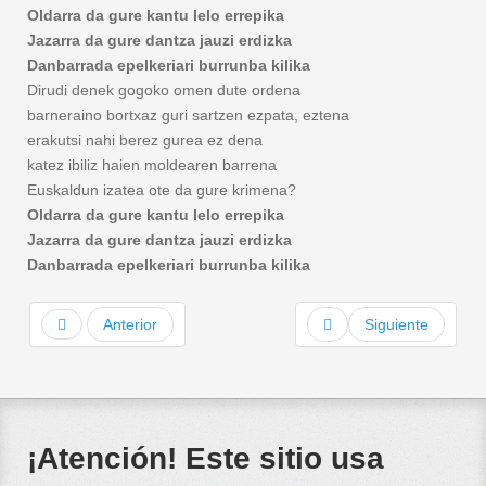
Oldarra da gure kantu lelo errepika
Jazarra da gure dantza jauzi erdizka
Danbarrada epelkeriari burrunba kilika
Dirudi denek gogoko omen dute ordena
barneraino bortxaz guri sartzen ezpata, eztena
erakutsi nahi berez gurea ez dena
katez ibiliz haien moldearen barrena
Euskaldun izatea ote da gure krimena?
Oldarra da gure kantu lelo errepika
Jazarra da gure dantza jauzi erdizka
Danbarrada epelkeriari burrunba kilika
Anterior
Siguiente
¡Atención! Este sitio usa