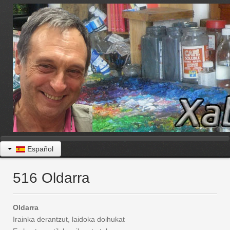
Español
516 Oldarra
Oldarra
Irainka derantzut, laidoka doihukat