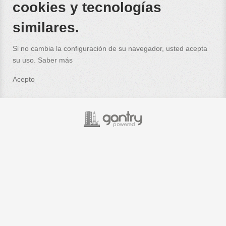
cookies y tecnologías
similares.
Si no cambia la configuración de su navegador, usted acepta
su uso.
Saber más
Acepto