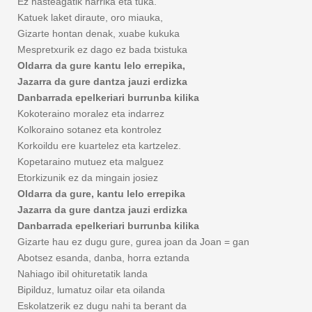
Ez hasteagatik harrika eta tuka.
Katuek laket diraute, oro miauka,
Gizarte hontan denak, xuabe kukuka
Mespretxurik ez dago ez bada txistuka
Oldarra da gure kantu lelo errepika,
Jazarra da gure dantza jauzi erdizka
Danbarrada epelkeriari burrunba kilika
Kokoteraino moralez eta indarrez
Kolkoraino sotanez eta kontrolez
Korkoildu ere kuartelez eta kartzelez.
Kopetaraino mutuez eta malguez
Etorkizunik ez da mingain josiez
Oldarra da gure, kantu lelo errepika
Jazarra da gure dantza jauzi erdizka
Danbarrada epelkeriari burrunba kilika
Gizarte hau ez dugu gure, gurea joan da Joan = gan
Abotsez esanda, danba, horra eztanda
Nahiago ibil ohituretatik landa
Bipilduz, lumatuz oilar eta oilanda
Eskolatzerik ez dugu nahi ta berant da