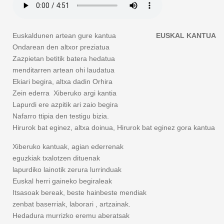
Euskaldunen artean gure kantua
EUSKAL KANTUA
Ondarean den altxor preziatua
Zazpietan betitik batera hedatua
menditarren artean ohi laudatua
Ekiari begira, altxa dadin Orhira
Zein ederra Xiberuko argi kantia
Lapurdi ere azpitik ari zaio begira
Nafarro ttipia den testigu bizia.
Hirurok bat eginez, altxa doinua, Hirurok bat eginez gora kantua
Xiberuko kantuak, agian ederrenak
eguzkiak txalotzen dituenak
lapurdiko lainotik zerura lurrinduak
Euskal herri gaineko begiraleak
Itsasoak bereak, beste hainbeste mendiak
zenbat baserriak, laborari , artzainak.
Hedadura murrizko eremu aberatsak