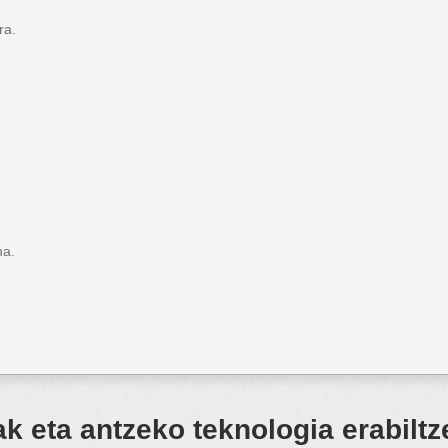
ra.
na.
 eta antzeko teknologia erabiltz