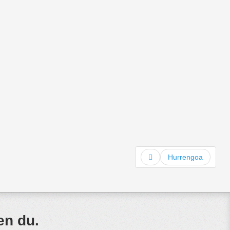
Hurrengoa
en du.