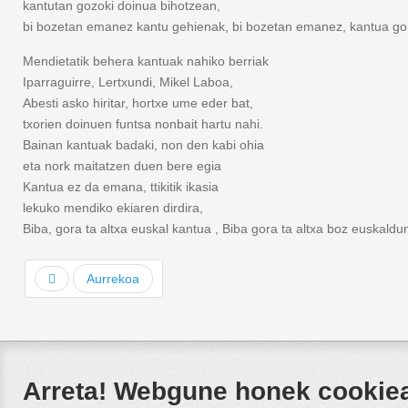
kantutan gozoki doinua bihotzean,
bi bozetan emanez kantu gehienak, bi bozetan emanez, kantua go
Mendietatik behera kantuak nahiko berriak
Iparraguirre, Lertxundi, Mikel Laboa,
Abesti asko hiritar, hortxe ume eder bat,
txorien doinuen funtsa nonbait hartu nahi.
Bainan kantuak badaki, non den kabi ohia
eta nork maitatzen duen bere egia
Kantua ez da emana, ttikitik ikasia
lekuko mendiko ekiaren dirdira,
Biba, gora ta altxa euskal kantua , Biba gora ta altxa boz euskaldu
Aurrekoa
Arreta! Webgune honek cookieak