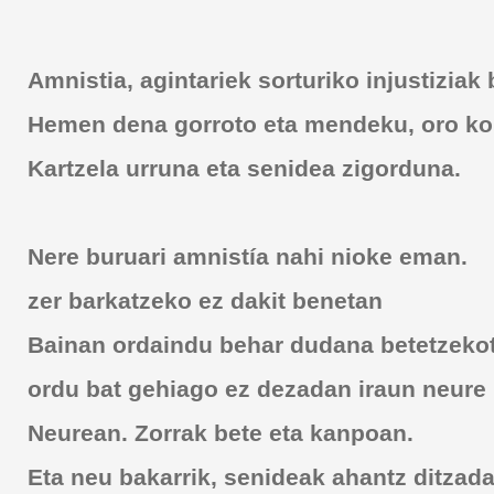
Amnistia, agintariek sorturiko injustiziak
Hemen dena gorroto eta mendeku, oro k
Kartzela urruna eta senidea zigorduna.
Nere buruari amnistía nahi nioke eman.
zer barkatzeko ez dakit benetan
Bainan ordaindu behar dudana betetzeko
ordu bat gehiago ez dezadan iraun neure 
Neurean. Zorrak bete eta kanpoan.
Eta neu bakarrik, senideak ahantz ditzada