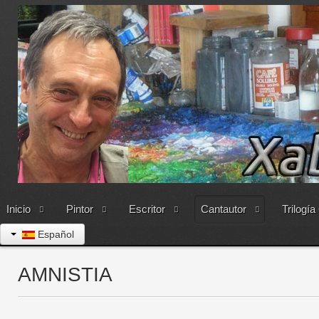
Inicio
Pintor
Escritor
Cantautor
Trilogía
Español
AMNISTIA
Amni