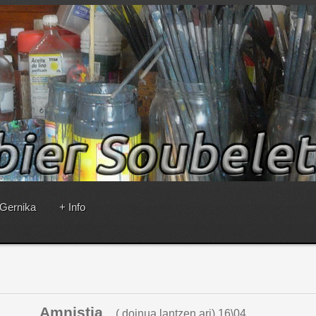
 Gernika
+ Info
stia
( doinua lantzen ari) 16\04