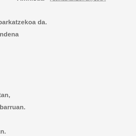
 barkatzekoa da.
ondena
tan,
barruan.
n.