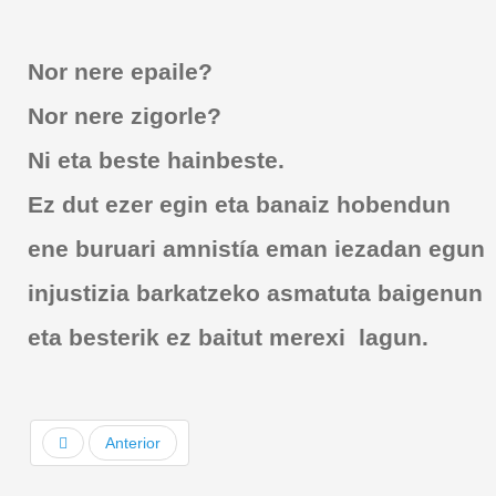
Nor nere epaile?
Nor nere zigorle?
Ni eta beste hainbeste.
Ez dut ezer egin eta banaiz hobendun
ene buruari amnistía eman iezadan egun
injustizia barkatzeko asmatuta baigenun
eta besterik ez baitut merexi lagun.
Anterior