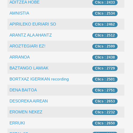
ADITZEA HOBE
Clics : 2433
AMNISTIA
Clics : 2534
APIRILEKO EURIARI SO
Clics : 2462
ARANTZ ALA AHANTZ
Clics : 2512
AROZTEGIARI EZ!
Clics : 2599
ARRANOA
Clics : 2438
BAZTANGO LAMIAK
Clics : 2729
BORTXAZ IGERIKAN recording
Clics : 2501
DENA BAITOA
Clics : 2751
DESOREKA AIREAN
Clics : 2653
EROMEN NEKEZ
Clics : 2232
ERRUKI
Clics : 2650