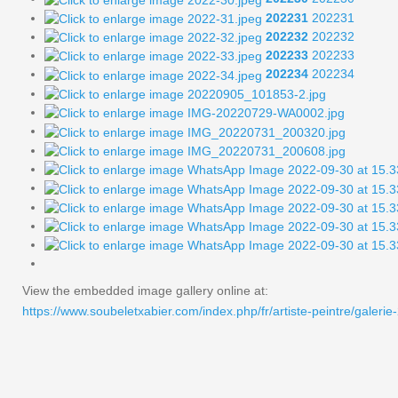
202231
202231
202232
202232
202233
202233
202234
202234
View the embedded image gallery online at:
https://www.soubeletxabier.com/index.php/fr/artiste-peintre/gale