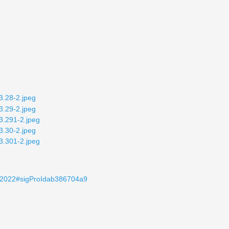
rie-2022#sigProIdab386704a9