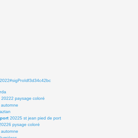
ie-2022#sigProIdf3d34c42bc
rda
20222 paysage coloré
 automne
aztan
 port
20225 st jean pied de port
20226 pysage coloré
 automne
lumières