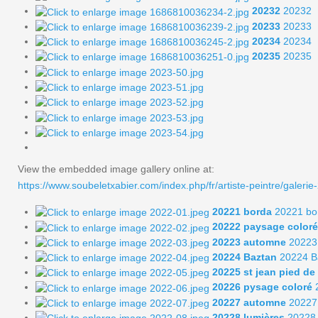
20232
20232
20233
20233
20234
20234
20235
20235
View the embedded image gallery online at:
https://www.soubeletxabier.com/index.php/fr/artiste-peintre/galer
20221 borda
20221 bo
20222 paysage coloré
20223 automne
20223
20224 Baztan
20224 B
20225 st jean pied de
20226 pysage coloré
20227 automne
20227
20228 lumières
20228 