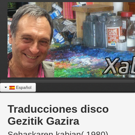
Español
Traducciones disco
Gezitik Gazira
Sehaskaren kabian( 1980)