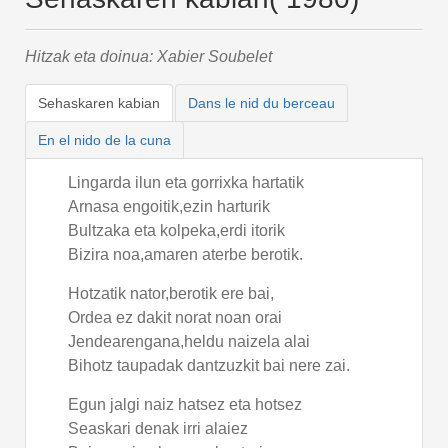
Hitzak eta doinua: Xabier Soubelet
Sehaskaren kabian
Dans le nid du berceau
En el nido de la cuna
Lingarda ilun eta gorrixka hartatik
Arnasa engoitik,ezin harturik
Bultzaka eta kolpeka,erdi itorik
Bizira noa,amaren aterbe berotik.
Hotzatik nator,berotik ere bai,
Ordea ez dakit norat noan orai
Jendearengana,heldu naizela alai
Bihotz taupadak dantzuzkit bai nere zai.
Egun jalgi naiz hatsez eta hotsez
Seaskari denak irri alaiez