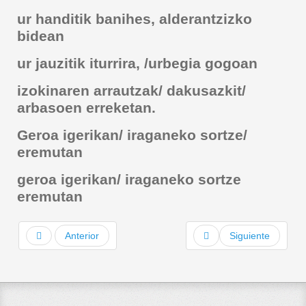
ur handitik banihes, alderantzizko
bidean
ur jauzitik iturrira, /urbegia gogoan
izokinaren arrautzak/ dakusazkit/
arbasoen erreketan.
Geroa igerikan/ iraganeko sortze/
eremutan
geroa igerikan/ iraganeko sortze
eremutan
Anterior
Siguiente