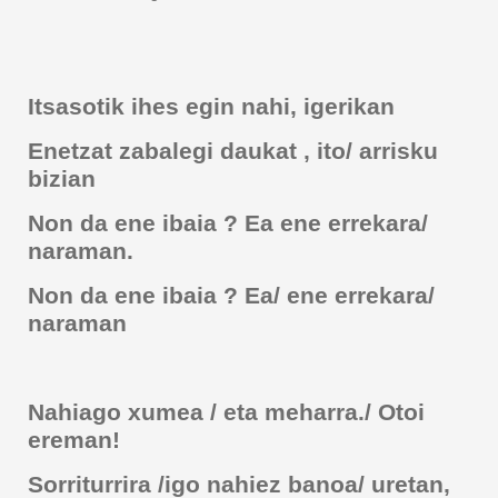
Itsasotik ihes egin nahi, igerikan
Enetzat zabalegi daukat , ito/ arrisku
bizian
Non da ene ibaia ? Ea ene errekara/
naraman.
Non da ene ibaia ? Ea/ ene errekara/
naraman
Nahiago xumea / eta meharra./ Otoi
ereman!
Sorriturrira /igo nahiez banoa/ uretan,