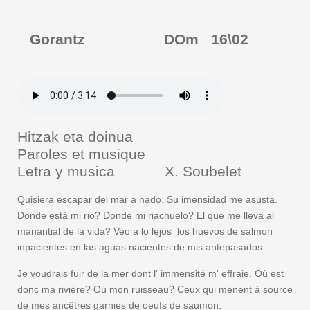
Gorantz DO
m
16\02
Hitzak eta doinua
Paroles et musique
Letra y musica X. Soubelet
Quisiera escapar del mar a nado. Su imensidad me asusta.
Donde està mi rio? Donde mi riachuelo? El que me lleva al
manantial de la vida? Veo a lo lejos los huevos de salmon
inpacientes en las aguas nacientes de mis antepasados
Je voudrais fuir de la mer dont l' immensité m' effraie. Où est
donc ma riviére? Où mon ruisseau? Ceux qui mènent à source
de mes ancêtres garnies de oeufs de saumon.