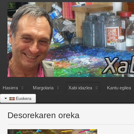
Hasiera
Margolaria
Xabi idazlea
Kantu egilea
Euskera
Desorekaren oreka