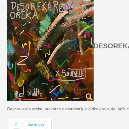
DESOREK
Desorekaren oreka, orekaren desorekatik jalgiriko oreka da. Adibi
Aurrekoa