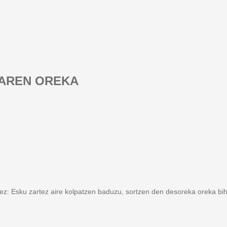
AREN OREKA
dez: Esku zartez aire kolpatzen baduzu, sortzen den desoreka oreka bi