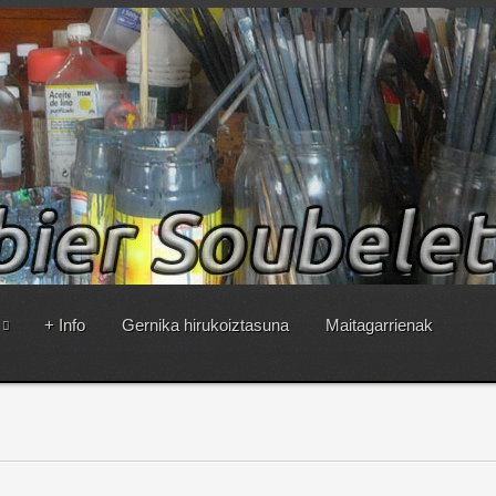
+ Info
Gernika hirukoiztasuna
Maitagarrienak