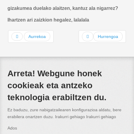
gizakumea duelako alaitzen, kantuz ala nigarrez?
Ihartzen ari zaizkion hegalez, lalalala
Aurrekoa
Hurrengoa
Arreta! Webgune honek
cookieak eta antzeko
teknologia erabiltzen du.
Ez baduzu, zure nabigatzailearen konfigurazioa aldatu, bere
erabilera onartzen duzu. Irakurri gehiago
Irakurri gehiago
Ados