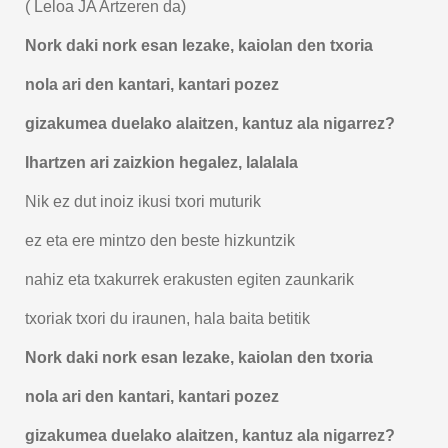
( Leloa JA Artzeren da)
Nork daki nork esan lezake, kaiolan den txoria
nola ari den kantari, kantari pozez
gizakumea duelako alaitzen, kantuz ala nigarrez?
Ihartzen ari zaizkion hegalez, lalalala
Nik ez dut inoiz ikusi txori muturik
ez eta ere mintzo den beste hizkuntzik
nahiz eta txakurrek erakusten egiten zaunkarik
txoriak txori du iraunen, hala baita betitik
Nork daki nork esan lezake, kaiolan den txoria
nola ari den kantari, kantari pozez
gizakumea duelako alaitzen, kantuz ala nigarrez?