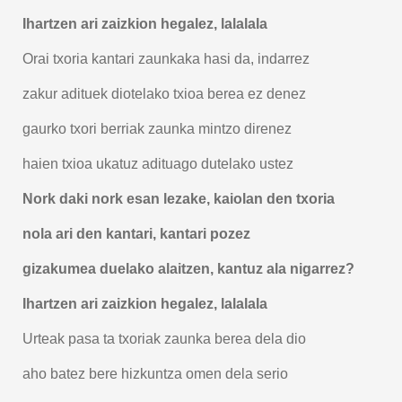
Ihartzen ari zaizkion hegalez, lalalala
Orai txoria kantari zaunkaka hasi da, indarrez
zakur adituek diotelako txioa berea ez denez
gaurko txori berriak zaunka mintzo direnez
haien txioa ukatuz adituago dutelako ustez
Nork daki nork esan lezake, kaiolan den txoria
nola ari den kantari, kantari pozez
gizakumea duelako alaitzen, kantuz ala nigarrez?
Ihartzen ari zaizkion hegalez, lalalala
Urteak pasa ta txoriak zaunka berea dela dio
aho batez bere hizkuntza omen dela serio