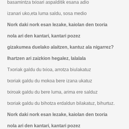
basamintza txioari aspalditik esana adio
izanari uko,eta luma saldu, sosa medio
Nork daki nork esan lezake, kaiolan den txoria
nola ari den kantari, kantari pozez
gizakumea duelako alaitzen, kantuz ala nigarrez?
Ihartzen ari zaizkion hegalez, lalalala
Txoriak galdu du txioa, arrotza biulakatuz
txoriak galdu du mokoa bere izana ukatuz
txiroak galdu du bere luma, arima ere salduz
txoriak galdu du bihotza erdaldun bilakatuz, bihurtuz.
Nork daki nork esan lezake, kaiolan den txoria
nola ari den kantari, kantari pozez