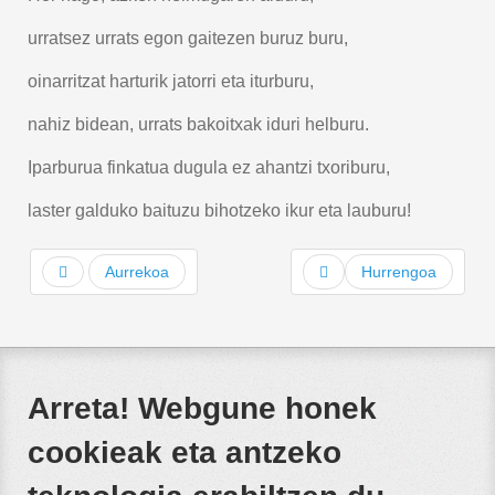
urratsez urrats egon gaitezen buruz buru,
oinarritzat harturik jatorri eta iturburu,
nahiz bidean, urrats bakoitxak iduri helburu.
Iparburua finkatua dugula ez ahantzi txoriburu,
laster galduko baituzu bihotzeko ikur eta lauburu!
Aurrekoa
Hurrengoa
Arreta! Webgune honek
cookieak eta antzeko