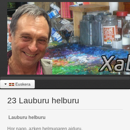
Euskera
23 Lauburu helburu
Lauburu helburu
Hor nago, azken helmugaren aiduru,