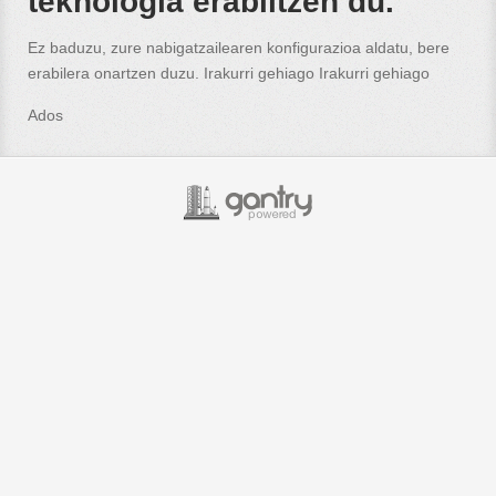
teknologia erabiltzen du.
Ez baduzu, zure nabigatzailearen konfigurazioa aldatu, bere
erabilera onartzen duzu. Irakurri gehiago
Irakurri gehiago
Ados