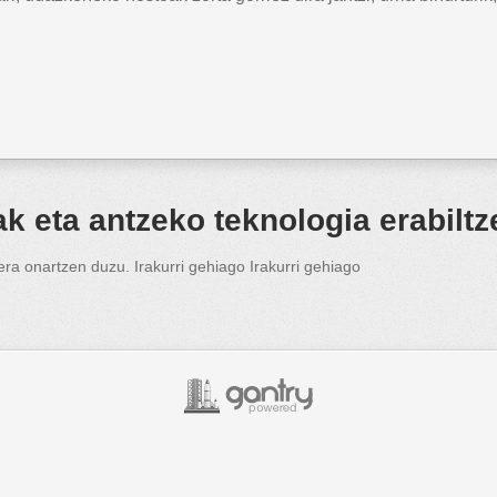
 eta antzeko teknologia erabiltz
lera onartzen duzu. Irakurri gehiago
Irakurri gehiago