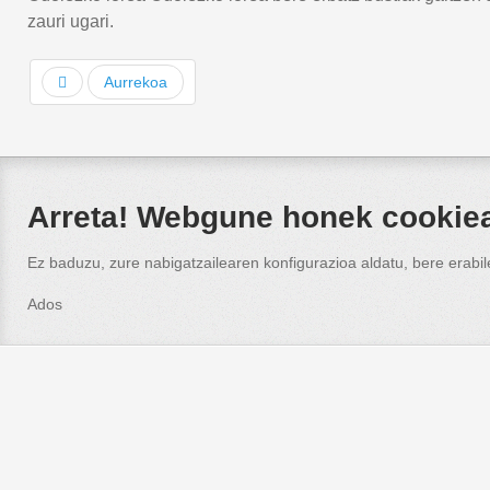
zauri ugari.
Aurrekoa
Arreta! Webgune honek cookieak
Ez baduzu, zure nabigatzailearen konfigurazioa aldatu, bere erabi
Ados