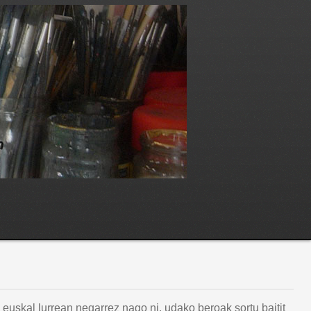
, euskal lurrean negarrez nago ni, udako beroak sortu baitit