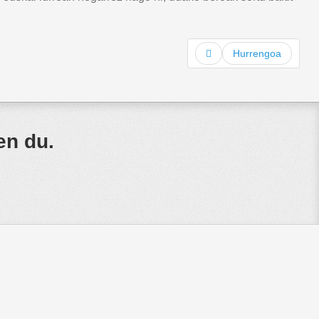
Hurrengoa
en du.