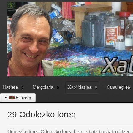
Hasiera
Margolaria
Xabi idazlea
Kantu egilea
Euskera
29 Odolezko lorea
Odolezko lorea Odolezko lorea bere erbatz bustiak galtzen ari