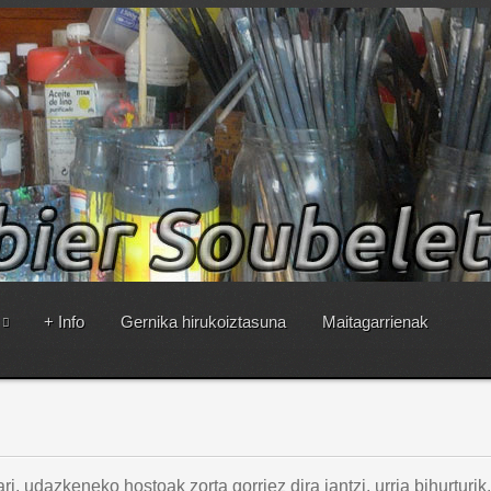
+ Info
Gernika hirukoiztasuna
Maitagarrienak
, udazkeneko hostoak zorta gorriez dira jantzi, urria bihurturik