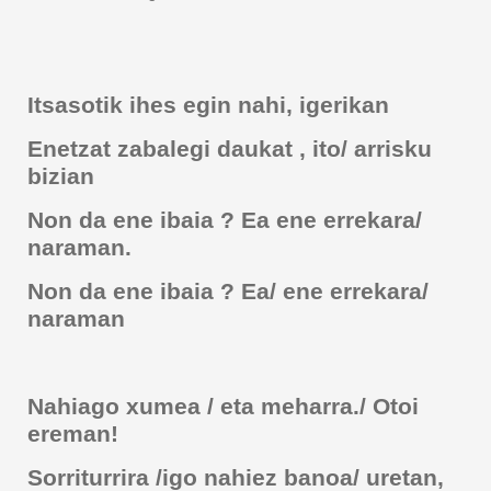
Itsasotik ihes egin nahi, igerikan
Enetzat zabalegi daukat , ito/ arrisku
bizian
Non da ene ibaia ? Ea ene errekara/
naraman.
Non da ene ibaia ? Ea/ ene errekara/
naraman
Nahiago xumea / eta meharra./ Otoi
ereman!
Sorriturrira /igo nahiez banoa/ uretan,