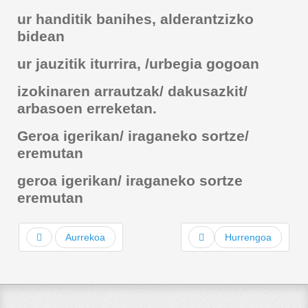
ur handitik banihes, alderantzizko
bidean
ur jauzitik iturrira, /urbegia gogoan
izokinaren arrautzak/ dakusazkit/
arbasoen erreketan.
Geroa igerikan/ iraganeko sortze/
eremutan
geroa igerikan/ iraganeko sortze
eremutan
Aurrekoa
Hurrengoa