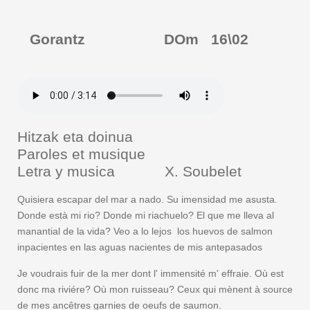
Gorantz DO
m
16\02
Hitzak eta doinua
Paroles et musique
Letra y musica X. Soubelet
Quisiera escapar del mar a nado. Su imensidad me asusta.
Donde està mi rio? Donde mi riachuelo? El que me lleva al
manantial de la vida? Veo a lo lejos los huevos de salmon
inpacientes en las aguas nacientes de mis antepasados
Je voudrais fuir de la mer dont l' immensité m' effraie. Où est
donc ma riviére? Où mon ruisseau? Ceux qui mènent à source
de mes ancêtres garnies de oeufs de saumon.