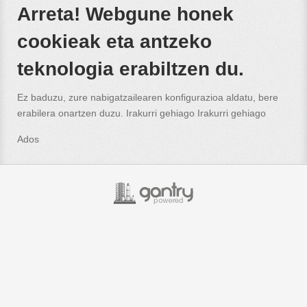
Arreta! Webgune honek
cookieak eta antzeko
teknologia erabiltzen du.
Ez baduzu, zure nabigatzailearen konfigurazioa aldatu, bere
erabilera onartzen duzu. Irakurri gehiago
Irakurri gehiago
Ados