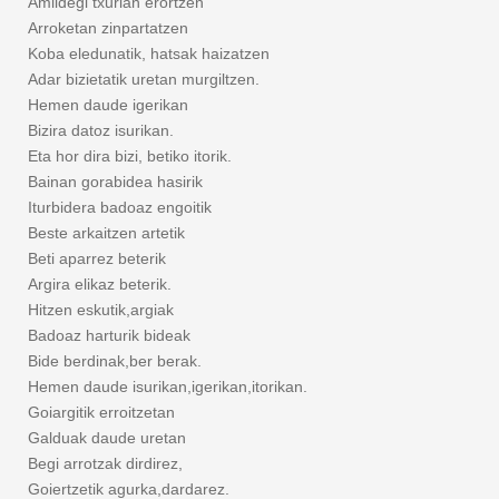
Amildegi txurian erortzen
Arroketan zinpartatzen
Koba eledunatik, hatsak haizatzen
Adar bizietatik uretan murgiltzen.
Hemen daude igerikan
Bizira datoz isurikan.
Eta hor dira bizi, betiko itorik.
Bainan gorabidea hasirik
Iturbidera badoaz engoitik
Beste arkaitzen artetik
Beti aparrez beterik
Argira elikaz beterik.
Hitzen eskutik,argiak
Badoaz harturik bideak
Bide berdinak,ber berak.
Hemen daude isurikan,igerikan,itorikan.
Goiargitik erroitzetan
Galduak daude uretan
Begi arrotzak dirdirez,
Goiertzetik agurka,dardarez.