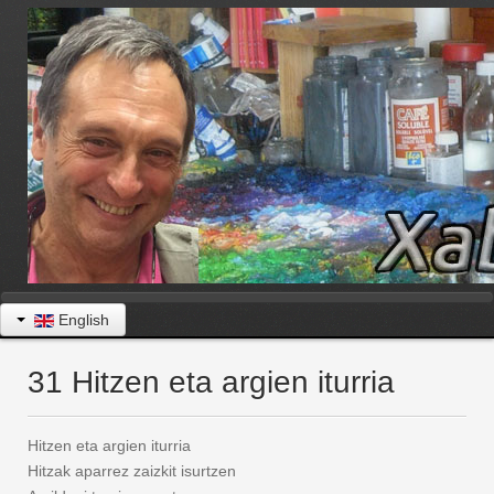
English
31 Hitzen eta argien iturria
Hitzen eta argien iturria
Hitzak aparrez zaizkit isurtzen