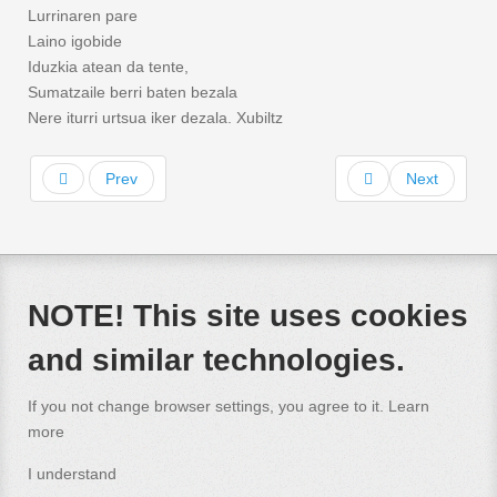
Lurrinaren pare
Laino igobide
Iduzkia atean da tente,
Sumatzaile berri baten bezala
Nere iturri urtsua iker dezala. Xubiltz
Prev
Next
NOTE! This site uses cookies
and similar technologies.
If you not change browser settings, you agree to it.
Learn
more
I understand