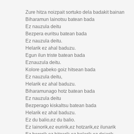
Zure hitza noizpait sortuko dela badakit bainan
Biharamun lainotsu batean bada
Ez nauzula deitu
Bezpera euritsu batean bada
Ez nauzula deitu.
Helarik ez ahal baduzu.
Egun ilun triste batean bada
Eznauzula deitu.
Kolore gabeko goiz hitsean bada
Ez nauzula deitu,
Helarik ez ahal baduzu.
Biharamunago hotz batean bada
Ez nauzula deitu
Bezperago kiskaltsu batean bada
Helarik ez ahal baduzu.
Ez du balio,ez du balio.
Ez lainorik,ez euririk,ez hotzarik,ez ilunarik