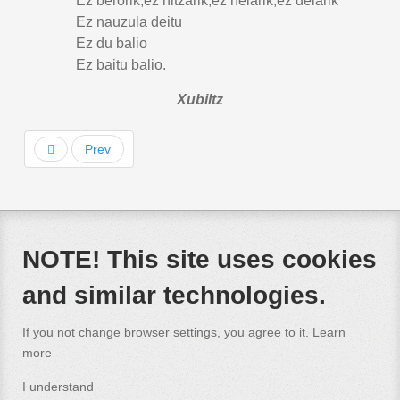
Ez berorik,ez hitzarik,ez helarik,ez deiarik
Ez nauzula deitu
Ez du balio
Ez baitu balio.
Xubiltz
Prev
NOTE! This site uses cookies
and similar technologies.
If you not change browser settings, you agree to it.
Learn
more
I understand