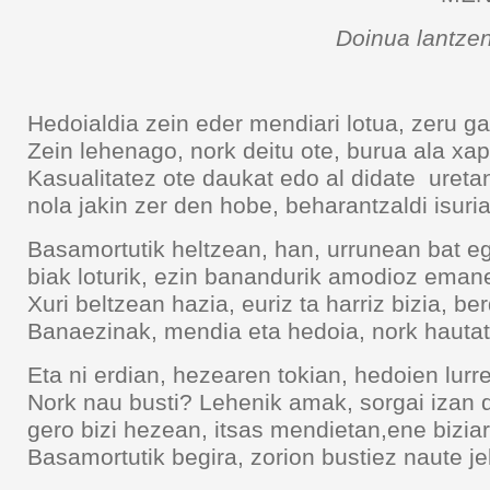
Doinua lantzen
Hedoialdia zein eder mendiari lotua, zeru g
Zein lehenago, nork deitu ote, burua ala xape
Kasualitatez ote daukat edo al didate uretan
nola jakin zer den hobe, beharantzaldi isur
Basamortutik heltzean, han, urrunean bat e
biak loturik, ezin banandurik amodioz eman
Xuri beltzean hazia, euriz ta harriz bizia, b
Banaezinak, mendia eta hedoia, nork hautat
Eta ni erdian, hezearen tokian, hedoien lurr
Nork nau busti? Lehenik amak, sorgai izan
gero bizi hezean, itsas mendietan,ene biziar
Basamortutik begira, zorion bustiez naute jel