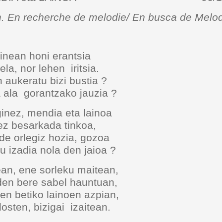
. En recherche de melodie/ En busca de Melo
ainean honi erantsia
la, nor lehen iritsia.
 aukeratu bizi bustia ?
ia ala gorantzako jauzia ?
ginez, mendia eta lainoa
ez besarkada tinkoa,
erde orlegiz hozia, gozoa
u izadia nola den jaioa ?
ean, ene sorleku maitean,
 den bere sabel hauntuan,
en betiko lainoen azpian,
osten, bizigai izaitean.