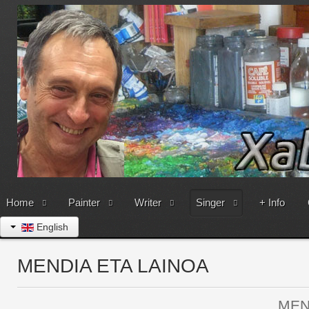
Home
Painter
Writer
Singer
+ Info
English
MENDIA ETA LAINOA
MENDIA eta