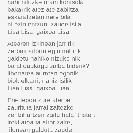
nahi nituzke orain kontsola .
bakarrik atez ate zabiltza
eskaratzetan nere bila
ni ezin entzun, zaude isila
Lisa Lisa, gaixoa Lisa.
Atearen izkinean jarririk
zerbait aitortu egin nahirik
galdetu nahiko nizuke nik
ba al daukagu salba biderik?
libertatea aurrean egonik
biok elkarri, nahiz isilik
Lisa Lisa, gaixoa Lisa.
Ene lepoa zure aterbe
zaurituta jarrai zaitezke
zer bihurtzen zaitu hala triste ?
ireki atea ta aitor zaite,
ilunean galduta zaude ;