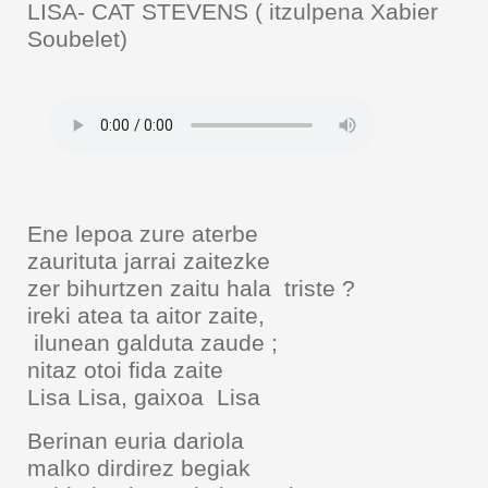
LISA- CAT STEVENS ( itzulpena Xabier
Soubelet)
Ene lepoa zure aterbe
zaurituta jarrai zaitezke
zer bihurtzen zaitu hala triste ?
ireki atea ta aitor zaite,
ilunean galduta zaude ;
nitaz otoi fida zaite
Lisa Lisa, gaixoa Lisa
Berinan euria dariola
malko dirdirez begiak