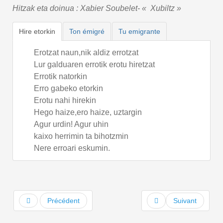
Hitzak eta doinua : Xabier Soubelet- « Xubiltz »
Hire etorkin
Ton émigré
Tu emigrante
Erotzat naun,nik aldiz errotzat
Lur galduaren errotik erotu hiretzat
Errotik natorkin
Erro gabeko etorkin
Erotu nahi hirekin
Hego haize,ero haize, uztargin
Agur urdin! Agur uhin
kaixo herrimin ta bihotzmin
Nere erroari eskumin.
Précédent
Suivant